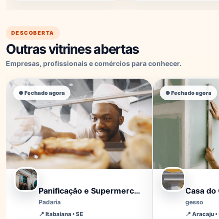
DESCOBERTA
Outras vitrines abertas
Empresas, profissionais e comércios para conhecer.
● Fechado agora
● Fechado agora
Panificação e Supermercado Souza
Casa do
Padaria
gesso
📍
Itabaiana
• SE
📍
Aracaju
•