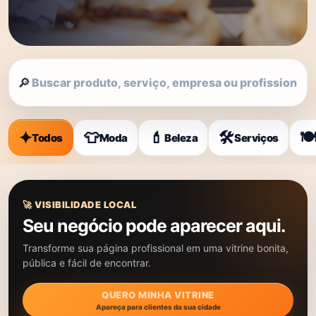
🔎
✦
👕
💄
🛠️
🍽
Todos
Moda
Beleza
Serviços
🚀 VISIBILIDADE LOCAL
Seu negócio pode aparecer aqui.
Transforme sua página profissional em uma vitrine bonita,
pública e fácil de encontrar.
QUERO MINHA VITRINE
Apareça para clientes da sua cidade