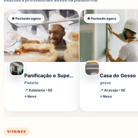
● Fechado agora
● Fechado agora
Panificação e Supermercado Souza
Casa do Gesso
Padaria
gesso
📍
Itabaiana
• SE
📍
Aracaju
• SE
⭐ Novo
⭐ Novo
VITRINES