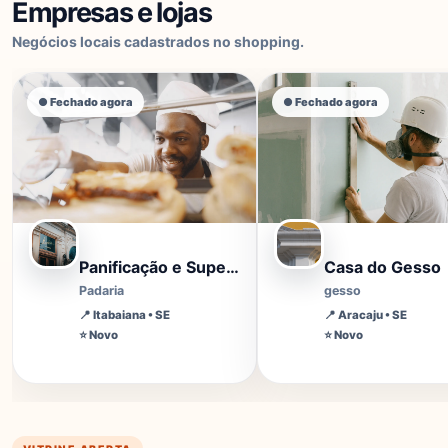
Empresas e lojas
Negócios locais cadastrados no shopping.
● Fechado agora
● Fechado agora
Panificação e Supermercado Souza
Casa do Gesso
Padaria
gesso
📍
Itabaiana
• SE
📍
Aracaju
• SE
⭐ Novo
⭐ Novo