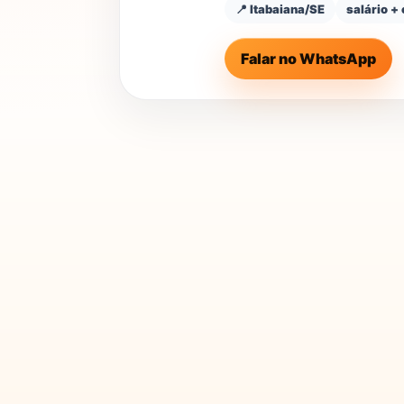
📍
Itabaiana
/SE
salário +
Falar no WhatsApp